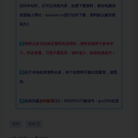
访问本站时，仅可以浏览内容，如需下载资料，请在电脑浏
览器输入网址：sosquan.cn进行访问下载，
资料默认解压密
码为1
2
资料众多
无法保证资料其适用性，资料实例
用于参考学
习，学会变通，万变不离其宗，省时省力，助你快速提升
！
3
由于本站收录资料众多，有个别资料可能出现重复，请悉
知。
4
如有问题
及时联系
QQ：806096373微信号：gczl580处理
资料
资料员