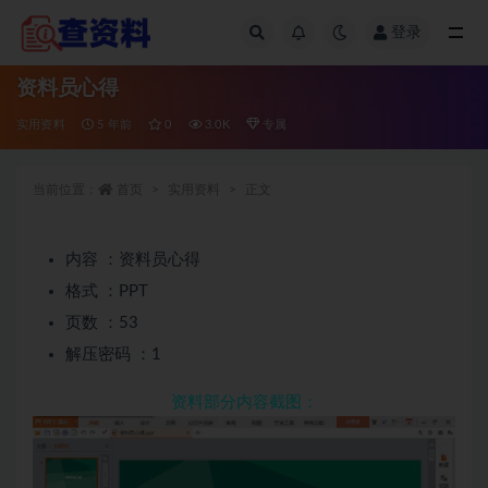
登录
全部
资料员心得
实用资料
5 年前
0
3.0K
专属
当前位置：
首页
实用资料
正文
内容 ：资料员心得
格式 ：PPT
页数 ：53
解压密码 ：1
资料部分内容截图：