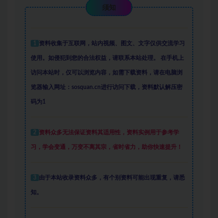
须知
1
资料收集于互联网
，
站内视频、图文、文字仅供交流学习
使用。如侵犯到您的合法权益，请联系本站处理。
在手机上
访问本站时，仅可以浏览内容，如需下载资料，请在电脑浏
览器输入网址：sosquan.cn进行访问下载，
资料默认解压密
码为1
2
资料众多
无法保证资料其适用性，资料实例
用于参考学
习，学会变通，万变不离其宗，省时省力，助你快速提升
！
3
由于本站收录资料众多，有个别资料可能出现重复，请悉
知。