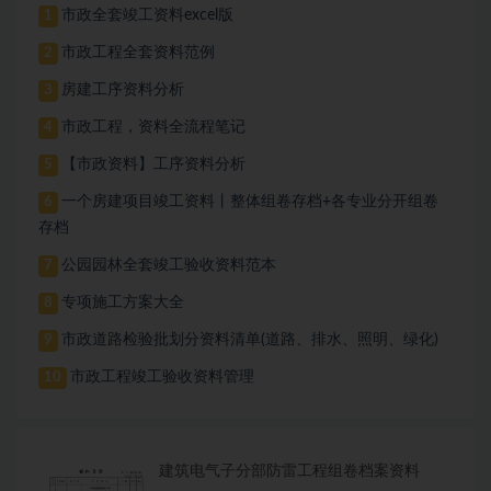
市政全套竣工资料excel版
1
市政工程全套资料范例
2
房建工序资料分析
3
市政工程，资料全流程笔记
4
【市政资料】工序资料分析
5
一个房建项目竣工资料丨整体组卷存档+各专业分开组卷
6
存档
公园园林全套竣工验收资料范本
7
专项施工方案大全
8
市政道路检验批划分资料清单(道路、排水、照明、绿化)
9
市政工程竣工验收资料管理
10
建筑电气子分部防雷工程组卷档案资料