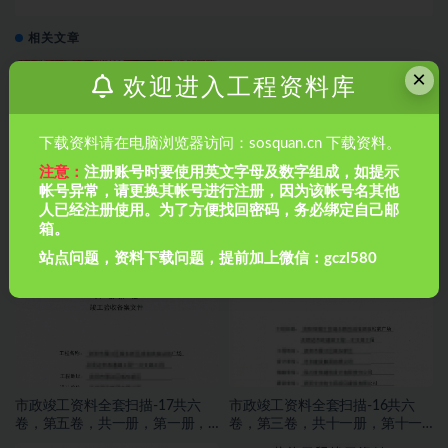
子档
相关文章
×
欢迎进入工程资料库
下载资料请在电脑浏览器访问：sosquan.cn 下载资料。
注意：
注册账号时要使用英文字母及数字组成，如提示
帐号异常，请更换其帐号进行注册，因为该帐号名其他
人已经注册使用。为了方便找回密码，务必绑定自己邮
市政管道排水工程如何做闭水试
市政竣工资料全套扫描-18共六
箱。
验？市政管道排水工程如何做闭
卷，第六卷，声像文件
水试验？
站点问题，资料下载问题，提前加上微信：gczl580
市政竣工资料全套扫描-17共六
市政竣工资料全套扫描-16共六
卷，第五卷，共一册，第一册，
卷，第三卷，共十一册，第十一
竣工验收备案文件发
册，施工文件，交通工程