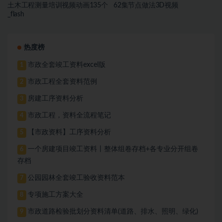
土木工程测量培训视频动画135个
62集节点做法3D视频
_flash
热度榜
市政全套竣工资料excel版
1
市政工程全套资料范例
2
房建工序资料分析
3
市政工程，资料全流程笔记
4
【市政资料】工序资料分析
5
一个房建项目竣工资料丨整体组卷存档+各专业分开组卷
6
存档
公园园林全套竣工验收资料范本
7
专项施工方案大全
8
市政道路检验批划分资料清单(道路、排水、照明、绿化)
9