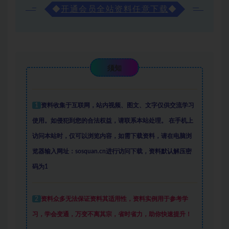
◆
开通会员全站资料任意下载
◆
须知
1
资料收集于互联网
，
站内视频、图文、文字仅供交流学习
使用。如侵犯到您的合法权益，请联系本站处理。
在手机上
访问本站时，仅可以浏览内容，如需下载资料，请在电脑浏
览器输入网址：sosquan.cn进行访问下载，
资料默认解压密
码为1
2
资料众多
无法保证资料其适用性，资料实例
用于参考学
习，学会变通，万变不离其宗，省时省力，助你快速提升
！