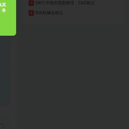
100个平面布置图整理，CAD格式
3
换其
，务
市政机械合格证
4