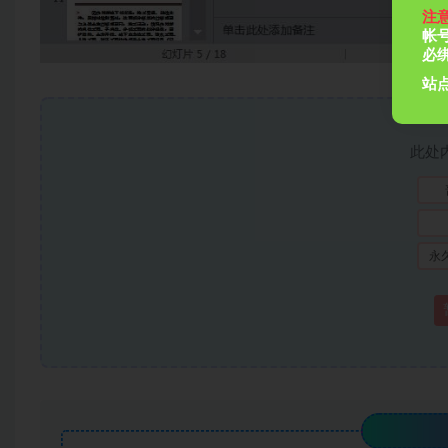
注
帐
必
高清文
站点
此处
永