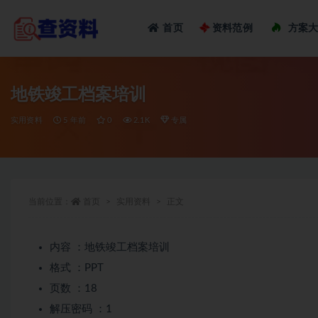
Loadi
首页
资料范例
方案
全部
地铁竣工档案培训
实用资料
5 年前
0
2.1K
专属
当前位置：
首页
实用资料
正文
内容 ：地铁竣工档案培训
格式 ：PPT
页数 ：18
解压密码 ：1