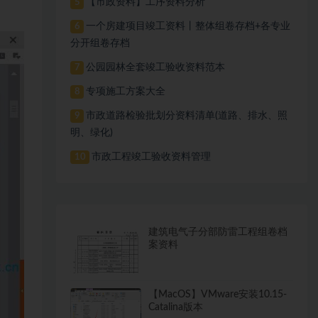
【市政资料】工序资料分析
5
一个房建项目竣工资料丨整体组卷存档+各专业
6
分开组卷存档
公园园林全套竣工验收资料范本
7
专项施工方案大全
8
市政道路检验批划分资料清单(道路、排水、照
9
明、绿化)
市政工程竣工验收资料管理
10
建筑电气子分部防雷工程组卷档
案资料
【MacOS】VMware安装10.15-
Catalina版本