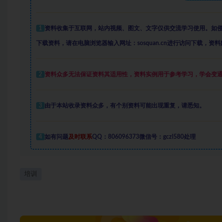
1
资料收集于互联网
，
站内视频、图文、文字仅供交流学习使用。如
下载资料，请在电脑浏览器输入网址：sosquan.cn进行访问下载，
资料
2
资料众多
无法保证资料其适用性，资料实例
用于参考学习，学会变
3
由于本站收录资料众多，有个别资料可能出现重复，请悉知。
4
如有问题
及时联系
QQ：806096373微信号：gczl580处理
培训