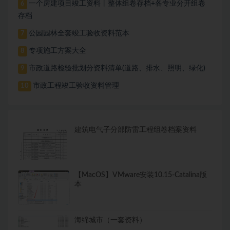
一个房建项目竣工资料丨整体组卷存档+各专业分开组卷
6
存档
公园园林全套竣工验收资料范本
7
专项施工方案大全
8
市政道路检验批划分资料清单(道路、排水、照明、绿化)
9
市政工程竣工验收资料管理
10
建筑电气子分部防雷工程组卷档案资料
【MacOS】VMware安装10.15-Catalina版
本
海绵城市（一套资料）