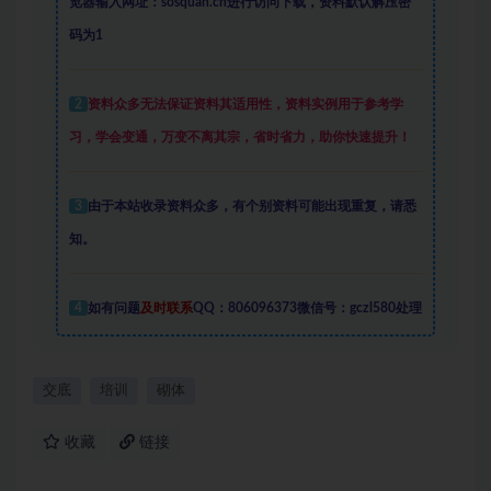
览器输入网址：sosquan.cn进行访问下载，
资料默认解压密
码为1
2
资料众多
无法保证资料其适用性，资料实例
用于参考学
习，学会变通，万变不离其宗，省时省力，助你快速提升
！
3
由于本站收录资料众多，有个别资料可能出现重复，请悉
知。
4
如有问题
及时联系
QQ：806096373微信号：gczl580处理
交底
培训
砌体
收藏
链接