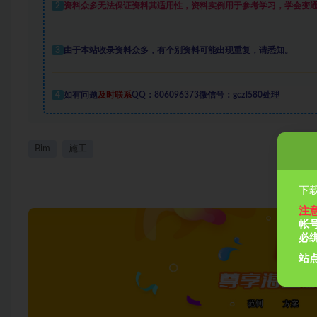
2
资料众多
无法保证资料其适用性，资料实例
用于参考学习，学会变
3
由于本站收录资料众多，有个别资料可能出现重复，请悉知。
4
如有问题
及时联系
QQ：806096373微信号：gczl580处理
Bim
施工
下载
注
帐
必
站点