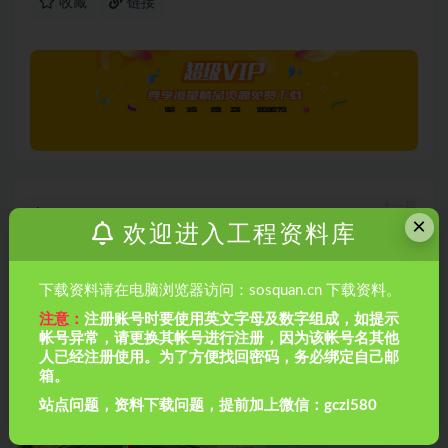
收藏
链接
上一篇
×
电气施工工序
欢迎进入工程资料库
下载资料请在电脑浏览器访问：sosquan.cn 下载资料。
下一篇
电梯基础知识培训(结构及原理)
注意：
注册账号时要使用英文字母及数字组成，如提示
帐号异常，请更换其帐号进行注册，因为该帐号名其他
相关文章
人已经注册使用。为了方便找回密码，务必绑定自己邮
箱。
站点问题，资料下载问题，提前加上微信：gczl580