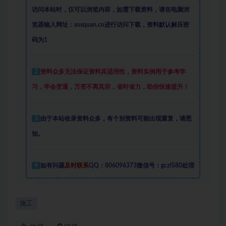
访问本站时，仅可以浏览内容，如需下载资料，请在电脑浏
览器输入网址：sosquan.cn进行访问下载，
资料默认解压密
码为1
2
资料众多
无法保证资料其适用性，资料实例
用于参考学
习，学会变通，万变不离其宗，省时省力，助你快速提升
！
3
由于本站收录资料众多，有个别资料可能出现重复，请悉
知。
4
如有问题
及时联系
QQ：806096373微信号：gczl580处理
施工