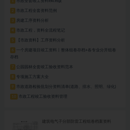
市政全套竣工资料excel版
1
市政工程全套资料范例
2
房建工序资料分析
3
市政工程，资料全流程笔记
4
【市政资料】工序资料分析
5
一个房建项目竣工资料丨整体组卷存档+各专业分开组卷
6
存档
公园园林全套竣工验收资料范本
7
专项施工方案大全
8
市政道路检验批划分资料清单(道路、排水、照明、绿化)
9
市政工程竣工验收资料管理
10
建筑电气子分部防雷工程组卷档案资料