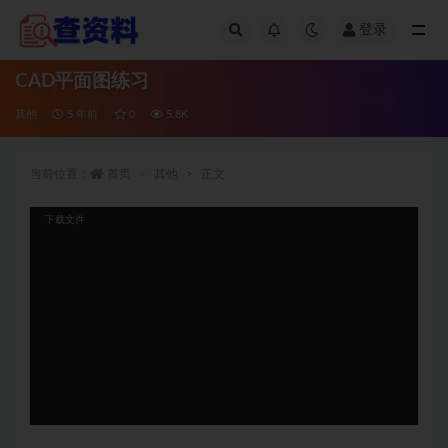
登录
全部
CAD平面图练习
其他
5 年前
0
5.8K
当前位置：
首页
其他
正文
视
下载文件
频
播
放
器