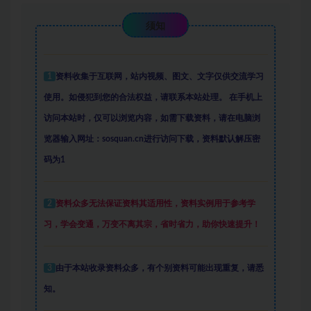
须知
1
资料收集于互联网
，
站内视频、图文、文字仅供交流学习
使用。如侵犯到您的合法权益，请联系本站处理。
在手机上
访问本站时，仅可以浏览内容，如需下载资料，请在电脑浏
览器输入网址：sosquan.cn进行访问下载，
资料默认解压密
码为1
2
资料众多
无法保证资料其适用性，资料实例
用于参考学
习，学会变通，万变不离其宗，省时省力，助你快速提升
！
3
由于本站收录资料众多，有个别资料可能出现重复，请悉
知。