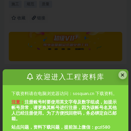
施工
规范
质量
收藏
链接
×
欢迎进入工程资料库
上一篇
《建设项目工程总承包管理规范》GBT-50358-2017-新
规范解读
下载资料请在电脑浏览器访问：sosquan.cn 下载资料。
注意：
注册账号时要使用英文字母及数字组成，如提示
下一篇
建设工程评优中资料的要求和注意事项
帐号异常，请更换其帐号进行注册，因为该帐号名其他
人已经注册使用。为了方便找回密码，务必绑定自己邮
箱。
相关文章
站点问题，资料下载问题，提前加上微信：gczl580