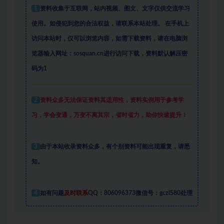
1
资料收集于互联网
，
站内视频、图文、文字仅供交流学习
使用。如侵犯到您的合法权益，请联系本站处理。
在手机上
访问本站时，仅可以浏览内容，如需下载资料，请在电脑浏
览器输入网址：sosquan.cn进行访问下载，
资料默认解压密
码为1
2
资料众多
无法保证资料其适用性，资料实例
用于参考学
习，学会变通，万变不离其宗，省时省力，助你快速提升
！
3
由于本站收录资料众多，有个别资料可能出现重复，请悉
知。
4
如有问题
及时联系
QQ：806096373微信号：gczl580处理