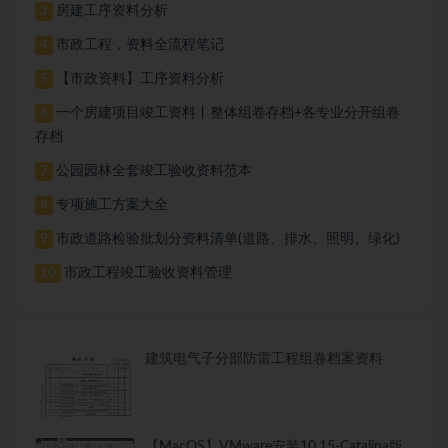
房建工序资料分析
3
市政工程，资料全流程笔记
4
【市政资料】工序资料分析
5
一个房建项目竣工资料丨整体组卷存档+各专业分开组卷
6
存档
公园园林全套竣工验收资料范本
7
专项施工方案大全
8
市政道路检验批划分资料清单(道路、排水、照明、绿化)
9
市政工程竣工验收资料管理
10
建筑电气子分部防雷工程组卷档案资料
【MacOS】VMware安装10.15-Catalina版