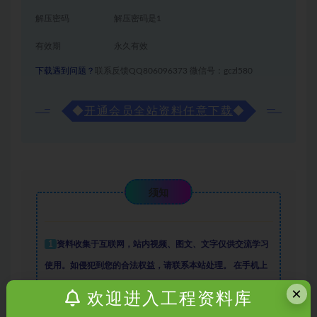
解压密码
解压密码是1
有效期
永久有效
下载遇到问题？
联系反馈QQ806096373 微信号：gczl580
◆
开通会员全站资料任意下载
◆
须知
1
资料收集于互联网
，
站内视频、图文、文字仅供交流学习
使用。如侵犯到您的合法权益，请联系本站处理。
在手机上
访问本站时，仅可以浏览内容，如需下载资料，请在电脑浏
×
欢迎进入工程资料库
览器输入网址：sosquan.cn进行访问下载，
资料默认解压密