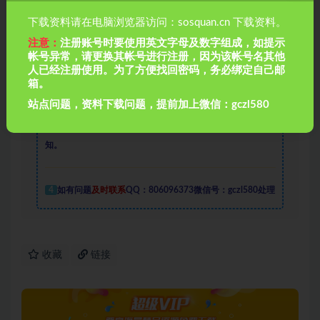
码为1
下载资料请在电脑浏览器访问：sosquan.cn 下载资料。
注意：
注册账号时要使用英文字母及数字组成，如提示
帐号异常，请更换其帐号进行注册，因为该帐号名其他
2
资料众多
无法保证资料其适用性，资料实例
用于参考学
人已经注册使用。为了方便找回密码，务必绑定自己邮
习，学会变通，万变不离其宗，省时省力，助你快速提升
！
箱。
站点问题，资料下载问题，提前加上微信：gczl580
3
由于本站收录资料众多，有个别资料可能出现重复，请悉
知。
4
如有问题
及时联系
QQ：806096373微信号：gczl580处理
收藏
链接