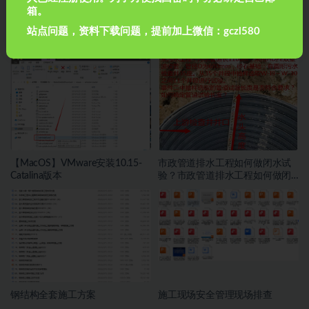
2018最新《建筑设计防火规范GB-50016-2014》解读
箱。
站点问题，资料下载问题，提前加上微信：gczl580
相关文章
【MacOS】VMware安装10.15-
市政管道排水工程如何做闭水试
Catalina版本
验？市政管道排水工程如何做闭
水试验？
钢结构全套施工方案
施工现场安全管理现场排查