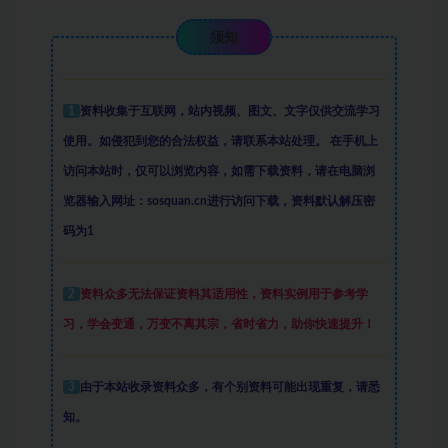
须知
1
资料收集于互联网
，
站内视频、图文、文字仅供交流学习
使用。如侵犯到您的合法权益，请联系本站处理。
在手机上
访问本站时，仅可以浏览内容，如需下载资料，请在电脑浏
览器输入网址：sosquan.cn进行访问下载，
资料默认解压密
码为1
2
资料众多
无法保证资料其适用性，资料实例
用于参考学
习，学会变通，万变不离其宗，省时省力，助你快速提升
！
3
由于本站收录资料众多，有个别资料可能出现重复，请悉
知。