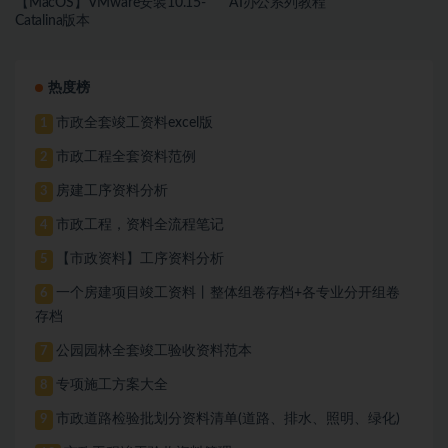
【MacOS】VMware安装10.15-
AI办公系列教程
Catalina版本
热度榜
市政全套竣工资料excel版
1
市政工程全套资料范例
2
房建工序资料分析
3
市政工程，资料全流程笔记
4
【市政资料】工序资料分析
5
一个房建项目竣工资料丨整体组卷存档+各专业分开组卷
6
存档
公园园林全套竣工验收资料范本
7
专项施工方案大全
8
市政道路检验批划分资料清单(道路、排水、照明、绿化)
9