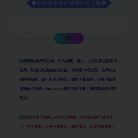
◆
开通会员全站资料任意下载
◆
须知
1
资料收集于互联网
，
站内视频、图文、文字仅供交流学习
使用。如侵犯到您的合法权益，请联系本站处理。
在手机上
访问本站时，仅可以浏览内容，如需下载资料，请在电脑浏
览器输入网址：sosquan.cn进行访问下载，
资料默认解压密
码为1
2
资料众多
无法保证资料其适用性，资料实例
用于参考学
习，学会变通，万变不离其宗，省时省力，助你快速提升
！