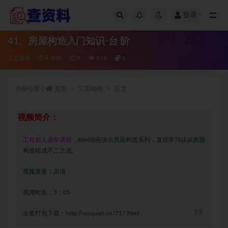
登录
全部
41、房屋构造入门知识-台 阶
工艺动画
6 年前
0
3.5K
1
当前位置：
首页
工艺动画
正文
视频简介：
工程新人必学课程
，BIM动画演示房屋构造系列，直观学习认识房屋
构造组成不二之选。
视频质量：高清
视频时长：3：05
全套打包下载：
http://sosquan.cn/717.html