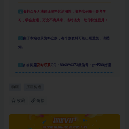
2
资料众多
无法保证资料其适用性，资料实例
用于参考学
习，学会变通，万变不离其宗，省时省力，助你快速提升
！
3
由于本站收录资料众多，有个别资料可能出现重复，请悉
知。
4
如有问题
及时联系
QQ：806096373微信号：gczl580处理
动画
房屋构造
收藏
链接