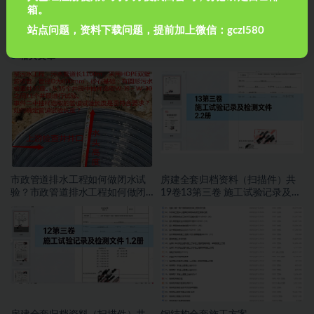
箱。
下一篇
市政桥梁施工测量及细部施工放样（PPT，共118页）
站点问题，资料下载问题，提前加上微信：gczl580
相关文章
市政管道排水工程如何做闭水试
房建全套归档资料（扫描件）共
验？市政管道排水工程如何做闭
19卷13第三卷 施工试验记录及检
水试验？
测文件 2.2册