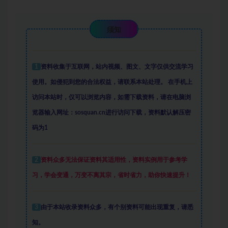
须知
1
资料收集于互联网
，
站内视频、图文、文字仅供交流学习
使用。如侵犯到您的合法权益，请联系本站处理。
在手机上
访问本站时，仅可以浏览内容，如需下载资料，请在电脑浏
览器输入网址：sosquan.cn进行访问下载，
资料默认解压密
码为1
2
资料众多
无法保证资料其适用性，资料实例
用于参考学
习，学会变通，万变不离其宗，省时省力，助你快速提升
！
3
由于本站收录资料众多，有个别资料可能出现重复，请悉
知。