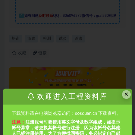
4
如有问题
及时联系
QQ：806096373微信号：gczl580处理
培训
市政
检测
试验
道路
收藏
链接
×
欢迎进入工程资料库
下载资料请在电脑浏览器访问：sosquan.cn 下载资料。
上一篇
市政隧道施工测量的任务误差及控制（PPT，共117
注意：
注册账号时要使用英文字母及数字组成，如提示
页）
帐号异常，请更换其帐号进行注册，因为该帐号名其他
人已经注册使用。为了方便找回密码，务必绑定自己邮