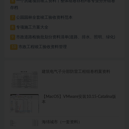
一个房建项目竣工资料丨整体组卷存档+各专业分开组卷
6
存档
公园园林全套竣工验收资料范本
7
专项施工方案大全
8
市政道路检验批划分资料清单(道路、排水、照明、绿化)
9
市政工程竣工验收资料管理
10
建筑电气子分部防雷工程组卷档案资料
【MacOS】VMware安装10.15-Catalina版
本
海绵城市（一套资料）