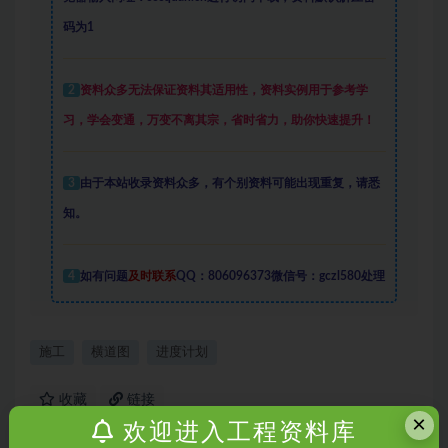
码为1
2
资料众多
无法保证资料其适用性，资料实例
用于参考学
习，学会变通，万变不离其宗，省时省力，助你快速提升
！
3
由于本站收录资料众多，有个别资料可能出现重复，请悉
知。
4
如有问题
及时联系
QQ：806096373微信号：gczl580处理
施工
横道图
进度计划
收藏
链接
×
欢迎进入工程资料库