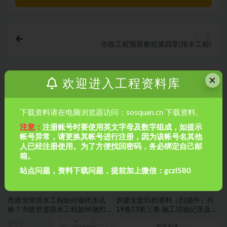
上一篇
市政工程预算教程第四章(排水工程)
×
下一篇
欢迎进入工程资料库
市政管道工程
相关文章
下载资料请在电脑浏览器访问：sosquan.cn 下载资料。
注意：
注册账号时要使用英文字母及数字组成，如提示
帐号异常，请更换其帐号进行注册，因为该帐号名其他
人已经注册使用。为了方便找回密码，务必绑定自己邮
箱。
站点问题，资料下载问题，提前加上微信：gczl580
市政管道排水工程如何做闭水试
房建全套归档资料（扫描件）共
验？市政管道排水工程如何做闭
19卷13第三卷 施工试验记录及检
水试验？
测文件 2.2册