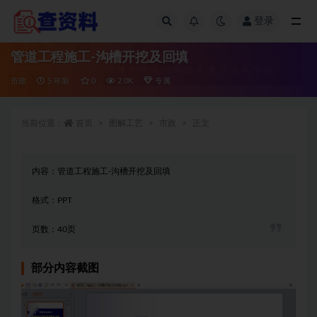
登录
全部
管道工程施工-沟槽开挖及回填
市政
5 年前
0
2.0K
专属
当前位置：
首页
图解工艺
市政
正文
内容：管道工程施工-沟槽开挖及回填
格式：PPT
页数：40页
部分内容截图