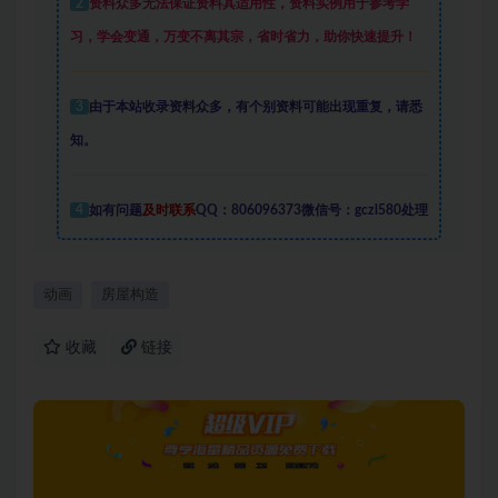
2
资料众多
无法保证资料其适用性，资料实例
用于参考学
习，学会变通，万变不离其宗，省时省力，助你快速提升
！
3
由于本站收录资料众多，有个别资料可能出现重复，请悉
知。
4
如有问题
及时联系
QQ：806096373微信号：gczl580处理
动画
房屋构造
收藏
链接