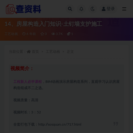
登录
全部
14、房屋构造入门知识-土钉墙支护施工
工艺动画
6 年前
0
3.7K
1
当前位置：
首页
工艺动画
正文
视频简介：
工程新人必学课程
，BIM动画演示房屋构造系列，直观学习认识房屋
构造组成不二之选。
视频质量：高清
视频时长：3：52
全套打包下载：
http://sosquan.cn/717.html