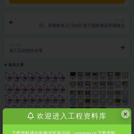
上一篇
15、房屋构造入门知识-地下室防潮及防潮做法
下一篇
施工日志软件分享
相关文章
×
欢迎进入工程资料库
市政《施工动画》
公路《施工动画》
下载资料请在电脑浏览器访问：sosquan.cn 下载资料。