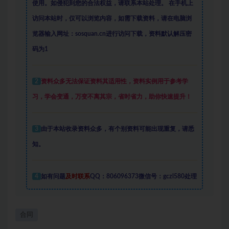
使用。如侵犯到您的合法权益，请联系本站处理。
在手机上
访问本站时，仅可以浏览内容，如需下载资料，请在电脑浏
览器输入网址：sosquan.cn进行访问下载，
资料默认解压密
码为1
2
资料众多
无法保证资料其适用性，资料实例
用于参考学
习，学会变通，万变不离其宗，省时省力，助你快速提升
！
3
由于本站收录资料众多，有个别资料可能出现重复，请悉
知。
4
如有问题
及时联系
QQ：806096373微信号：gczl580处理
合同