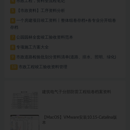
市政工程，资料全流程笔记
4
【市政资料】工序资料分析
5
一个房建项目竣工资料丨整体组卷存档+各专业分开组卷
6
存档
公园园林全套竣工验收资料范本
7
专项施工方案大全
8
市政道路检验批划分资料清单(道路、排水、照明、绿化)
9
市政工程竣工验收资料管理
10
建筑电气子分部防雷工程组卷档案资料
【MacOS】VMware安装10.15-Catalina版
本