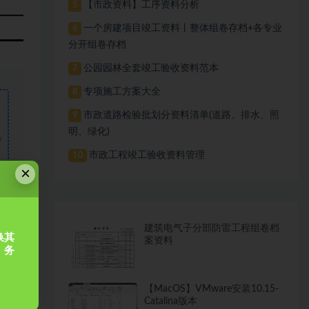
【市政资料】工序资料分析
5
一个房建项目竣工资料丨整体组卷存档+各专业
6
分开组卷存档
公园园林全套竣工验收资料范本
7
专项施工方案大全
8
市政道路检验批划分资料清单(道路、排水、照
9
明、绿化)
需
市政工程竣工验收资料管理
10
×
建筑电气子分部防雷工程组卷档
换其
案资料
，务
【MacOS】VMware安装10.15-
Catalina版本