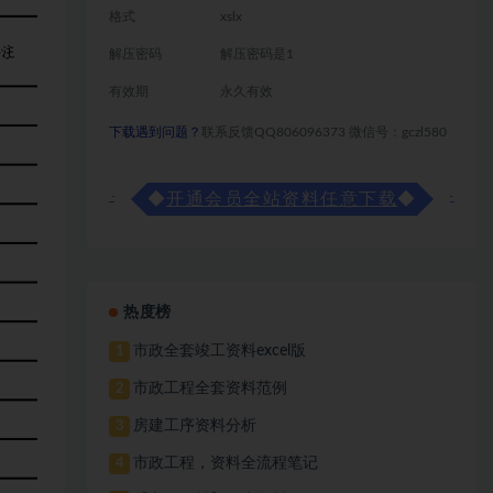
格式
xslx
解压密码
解压密码是1
有效期
永久有效
下载遇到问题？
联系反馈QQ806096373 微信号：gczl580
◆
开通会员全站资料任意下载
◆
热度榜
市政全套竣工资料excel版
1
市政工程全套资料范例
2
房建工序资料分析
3
市政工程，资料全流程笔记
4