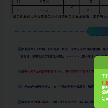
1
资料收集于互联网
，
站内视频、图文、文字仅供交流学习使用。如
下载资料，请在电脑浏览器输入网址：sosquan.cn进行访问下载，
资料
2
资料众多
无法保证资料其适用性，资料实例
用于参考学习，学会变
下载
注
3
由于本站收录资料众多，有个别资料可能出现重复，请悉知。
帐
必
站点
4
如有问题
及时联系
QQ：806096373微信号：gczl580处理