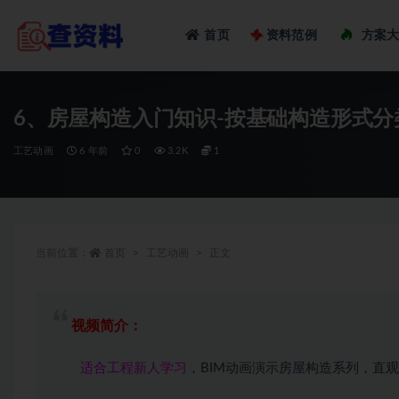
Loadi
首页
资料范例
方案
全部
6、房屋构造入门知识-按基础构造形式分
工艺动画
6 年前
0
3.2K
1
当前位置：
首页
工艺动画
正文
视频简介：
适合工程新人学习
，BIM动画演示房屋构造系列，直