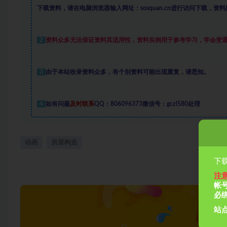
下载资料，请在电脑浏览器输入网址：sosquan.cn进行访问下载，
资料
2
资料众多
无法保证资料其适用性，资料实例
用于参考学习，学会变
3
由于本站收录资料众多，有个别资料可能出现重复，请悉知。
4
如有问题
及时联系
QQ：806096373微信号：gczl580处理
动画
房屋构造
下载
注
帐
必
站点