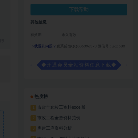
下载帮助
其他信息
有效期
永久有效
下载遇到问题？
联系反馈QQ806096373 微信号：gczl580
◆
开通会员全站资料任意下载
◆
热度榜
市政全套竣工资料excel版
1
市政工程全套资料范例
2
房建工序资料分析
3
需