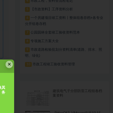
市政工程，资料全流程笔记
4
【市政资料】工序资料分析
5
一个房建项目竣工资料丨整体组卷存档+各专业
6
分开组卷存档
公园园林全套竣工验收资料范本
7
专项施工方案大全
8
市政道路检验批划分资料清单(道路、排水、照
9
明、绿化)
×
市政工程竣工验收资料管理
10
链接
换其
建筑电气子分部防雷工程组卷档
，务
案资料