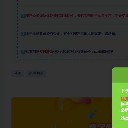
2
资料众多
无法保证资料其适用性，资料实例
用于参考学习，学会变
3
由于本站收录资料众多，有个别资料可能出现重复，请悉知。
4
如有问题
及时联系
QQ：806096373微信号：gczl580处理
动画
房屋构造
下载
注
帐
必
站点