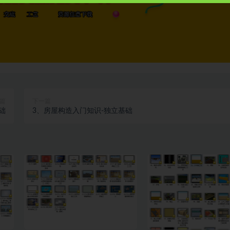
篇
下一篇
础
3、房屋构造入门知识-独立基础