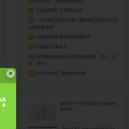
市政工程，资料全流程笔记
4
【市政资料】工序资料分析
5
一个房建项目竣工资料丨整体组卷存档+各专业
6
分开组卷存档
公园园林全套竣工验收资料范本
7
专项施工方案大全
8
市政道路检验批划分资料清单(道路、排水、照
9
明、绿化)
×
市政工程竣工验收资料管理
10
链接
换其
建筑电气子分部防雷工程组卷档
，务
案资料