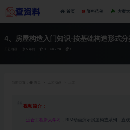
Loadi
首页
资料范例
方案
全部
4、房屋构造入门知识-按基础构造形式分
工艺动画
6 年前
0
7.2K
1
当前位置：
首页
工艺动画
正文
视频简介：
适合工程新人学习
，BIM动画演示房屋构造系列，直