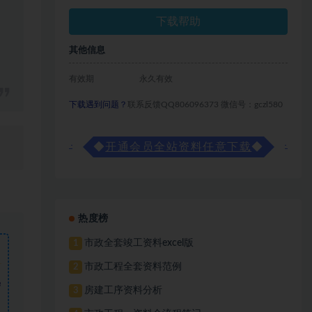
下载帮助
其他信息
有效期
永久有效
下载遇到问题？
联系反馈QQ806096373 微信号：gczl580
◆
开通会员全站资料任意下载
◆
热度榜
市政全套竣工资料excel版
1
市政工程全套资料范例
2
需
房建工序资料分析
3