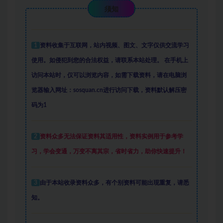
须知
1
资料收集于互联网
，
站内视频、图文、文字仅供交流学习
使用。如侵犯到您的合法权益，请联系本站处理。
在手机上
访问本站时，仅可以浏览内容，如需下载资料，请在电脑浏
览器输入网址：sosquan.cn进行访问下载，
资料默认解压密
码为1
2
资料众多
无法保证资料其适用性，资料实例
用于参考学
习，学会变通，万变不离其宗，省时省力，助你快速提升
！
3
由于本站收录资料众多，有个别资料可能出现重复，请悉
知。