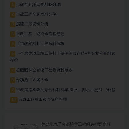
市政全套竣工资料excel版
1
市政工程全套资料范例
2
房建工序资料分析
3
市政工程，资料全流程笔记
4
【市政资料】工序资料分析
5
一个房建项目竣工资料丨整体组卷存档+各专业分开组卷
6
存档
公园园林全套竣工验收资料范本
7
专项施工方案大全
8
市政道路检验批划分资料清单(道路、排水、照明、绿化)
9
市政工程竣工验收资料管理
10
建筑电气子分部防雷工程组卷档案资料