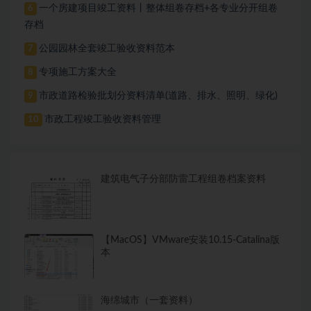
一个房建项目竣工资料丨整体组卷存档+各专业分开组卷
6
存档
公园园林全套竣工验收资料范本
7
专项施工方案大全
8
市政道路检验批划分资料清单(道路、排水、照明、绿化)
9
市政工程竣工验收资料管理
10
建筑电气子分部防雷工程组卷档案资料
【MacOS】VMware安装10.15-Catalina版
本
海绵城市（一套资料）