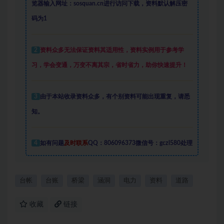
览器输入网址：sosquan.cn进行访问下载，
资料默认解压密
码为1
2
资料众多
无法保证资料其适用性，资料实例
用于参考学
习，学会变通，万变不离其宗，省时省力，助你快速提升
！
3
由于本站收录资料众多，有个别资料可能出现重复，请悉
知。
4
如有问题
及时联系
QQ：806096373微信号：gczl580处理
台帐
台账
桥梁
涵洞
电力
资料
道路
收藏
链接