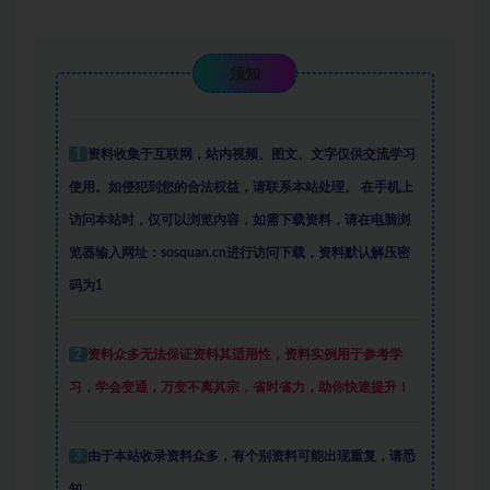
须知
1
资料收集于互联网
，
站内视频、图文、文字仅供交流学习
使用。如侵犯到您的合法权益，请联系本站处理。
在手机上
访问本站时，仅可以浏览内容，如需下载资料，请在电脑浏
览器输入网址：sosquan.cn进行访问下载，
资料默认解压密
码为1
2
资料众多
无法保证资料其适用性，资料实例
用于参考学
习，学会变通，万变不离其宗，省时省力，助你快速提升
！
3
由于本站收录资料众多，有个别资料可能出现重复，请悉
知。