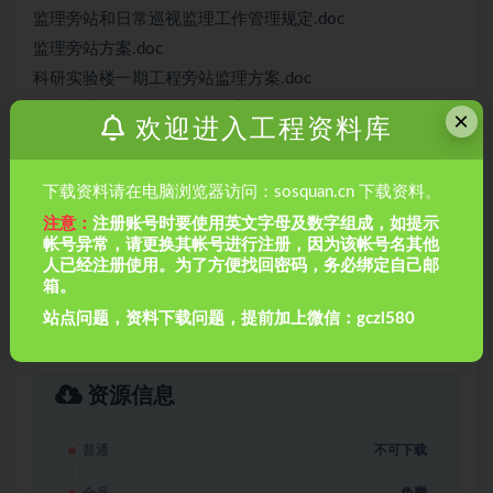
监理旁站和日常巡视监理工作管理规定.doc
监理旁站方案.doc
科研实验楼一期工程旁站监理方案.doc
职工住宅楼工程监理旁站方案.doc
×
欢迎进入工程资料库
重大危险源监理方案.doc
锦业大厦加层改造安全监理方案.doc
下载资料请在电脑浏览器访问：sosquan.cn 下载资料。
长春市长通路棚户区改造I地块1、2、3、4#楼工程节能监
注意：
注册账号时要使用英文字母及数字组成，如提示
理旁站方案.doc
帐号异常，请更换其帐号进行注册，因为该帐号名其他
防水砼工程旁站监理方案.doc
人已经注册使用。为了方便找回密码，务必绑定自己邮
预防高处坠落、 触电等安全专项 治理监理实施方案.doc
箱。
首创?国际城工程旁站监理方案xxx.doc
站点问题，资料下载问题，提前加上微信：gczl580
高层深基坑支护监理方案.doc
资源信息
普通
不可下载
会员
免费