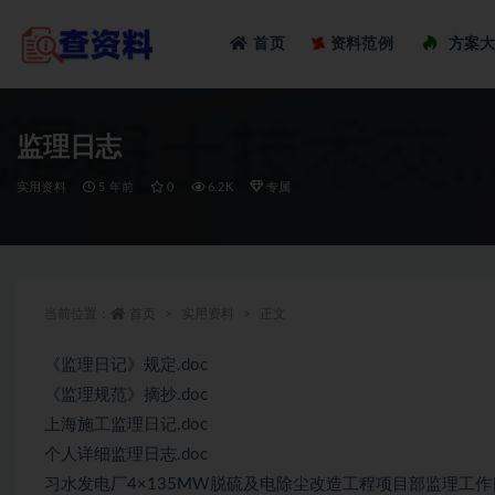
Loadi
首页
资料范例
方案
全部
监理日志
实用资料
5 年前
0
6.2K
专属
当前位置：
首页
实用资料
正文
《监理日记》规定.doc
《监理规范》摘抄.doc
上海施工监理日记.doc
个人详细监理日志.doc
习水发电厂4×135MW脱硫及电除尘改造工程项目部监理工作日