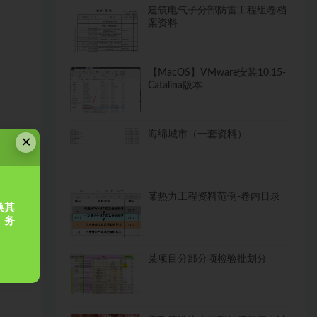
建筑电气子分部防雷工程组卷档
案资料
【MacOS】VMware安装10.15-
Catalina版本
海绵城市（一套资料）
×
某热力工程资料范例-卷内目录
换其
，务
某项目分部分项检验批划分