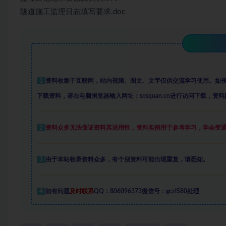
隧道施工监理日志填写要求.doc
1
资料收集于互联网
，
站内视频、图文、文字仅供交流学习使用。如
下载资料，请在电脑浏览器输入网址：sosquan.cn进行访问下载，
资料
2
资料众多
无法保证资料其适用性，资料实例
用于参考学习，学会变
3
由于本站收录资料众多，有个别资料可能出现重复，请悉知。
4
如有问题
及时联系
QQ：806096373微信号：gczl580处理