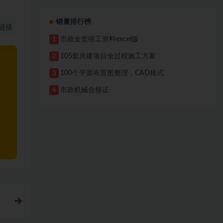
销量排行榜
链接
市政全套竣工资料excel版
1
105套房建项目全过程施工方案
2
100个平面布置图整理，CAD格式
3
市政机械合格证
4