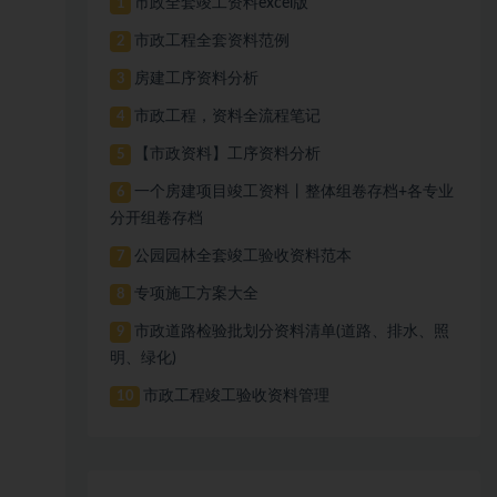
市政全套竣工资料excel版
1
市政工程全套资料范例
2
房建工序资料分析
3
市政工程，资料全流程笔记
4
【市政资料】工序资料分析
5
一个房建项目竣工资料丨整体组卷存档+各专业
6
分开组卷存档
公园园林全套竣工验收资料范本
7
专项施工方案大全
8
市政道路检验批划分资料清单(道路、排水、照
9
明、绿化)
市政工程竣工验收资料管理
10