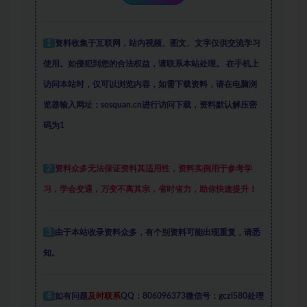
1
资料收集于互联网
，
站内视频、图文、文字仅供交流学习
使用。如侵犯到您的合法权益，请联系本站处理。
在手机上
访问本站时，仅可以浏览内容，如需下载资料，请在电脑浏
览器输入网址：sosquan.cn进行访问下载，
资料默认解压密
码为1
2
资料众多
无法保证资料其适用性，资料实例
用于参考学
习，学会变通，万变不离其宗，省时省力，助你快速提升
！
3
由于本站收录资料众多，有个别资料可能出现重复，请悉
知。
4
如有问题
及时联系
QQ：806096373微信号：gczl580处理