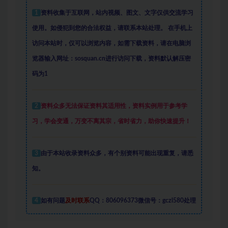
1
资料收集于互联网
，
站内视频、图文、文字仅供交流学习
使用。如侵犯到您的合法权益，请联系本站处理。
在手机上
访问本站时，仅可以浏览内容，如需下载资料，请在电脑浏
览器输入网址：sosquan.cn进行访问下载，
资料默认解压密
码为1
2
资料众多
无法保证资料其适用性，资料实例
用于参考学
习，学会变通，万变不离其宗，省时省力，助你快速提升
！
3
由于本站收录资料众多，有个别资料可能出现重复，请悉
知。
4
如有问题
及时联系
QQ：806096373微信号：gczl580处理