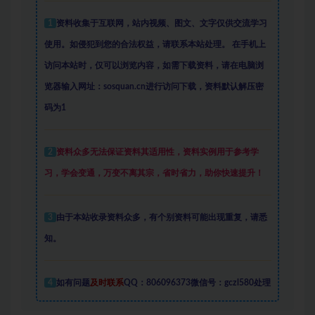
1
资料收集于互联网
，
站内视频、图文、文字仅供交流学习
使用。如侵犯到您的合法权益，请联系本站处理。
在手机上
访问本站时，仅可以浏览内容，如需下载资料，请在电脑浏
览器输入网址：sosquan.cn进行访问下载，
资料默认解压密
码为1
2
资料众多
无法保证资料其适用性，资料实例
用于参考学
习，学会变通，万变不离其宗，省时省力，助你快速提升
！
3
由于本站收录资料众多，有个别资料可能出现重复，请悉
知。
4
如有问题
及时联系
QQ：806096373微信号：gczl580处理