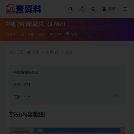
登录
全部
中建协细部做法（276P）
创优QC
5 年前
0
9.5K
专属
当前位置：
首页
创优QC
正文
中建协细部做法
格式：PPT
页数：276
部分内容截图