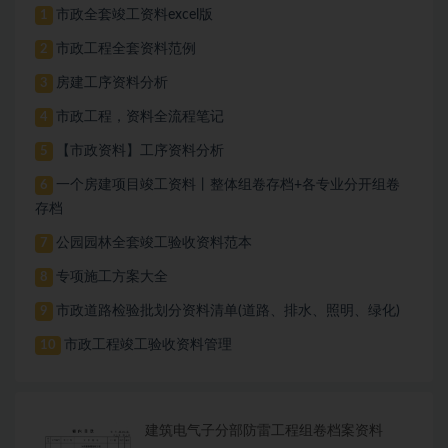
市政全套竣工资料excel版
1
市政工程全套资料范例
2
房建工序资料分析
3
市政工程，资料全流程笔记
4
【市政资料】工序资料分析
5
一个房建项目竣工资料丨整体组卷存档+各专业分开组卷
6
存档
公园园林全套竣工验收资料范本
7
专项施工方案大全
8
市政道路检验批划分资料清单(道路、排水、照明、绿化)
9
市政工程竣工验收资料管理
10
建筑电气子分部防雷工程组卷档案资料