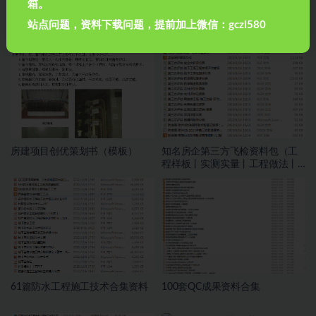
箱。
站点问题，资料下载问题，提前加上微信：gczl580
相关文章
房建项目创优策划书（模板）
知名房企第三方飞检资料包（工
程样板丨实测实量丨工程做法丨
安全文明等）
61篇防水工程施工技术合集资料
100套QC成果资料合集