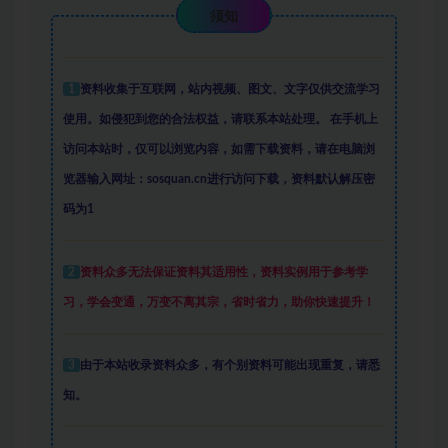
须知
1
资料收集于互联网
，
站内视频、图文、文字仅供交流学习
使用。如侵犯到您的合法权益，请联系本站处理。
在手机上
访问本站时，仅可以浏览内容，如需下载资料，请在电脑浏
览器输入网址：sosquan.cn进行访问下载，
资料默认解压密
码为1
2
资料众多
无法保证资料其适用性，资料实例
用于参考学
习，学会变通，万变不离其宗，省时省力，助你快速提升
！
3
由于本站收录资料众多，有个别资料可能出现重复，请悉
知。