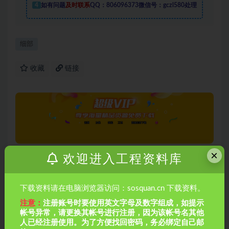
4
如有问题
及时联系
QQ：806096373微信号：gczl580处理
细部
收藏
链接
×
欢迎进入工程资料库
上一篇
深圳地铁项目标水土保持工作情况汇报（22P）
下载资料请在电脑浏览器访问：sosquan.cn 下载资料。
注意：
注册账号时要使用英文字母及数字组成，如提示
帐号异常，请更换其帐号进行注册，因为该帐号名其他
下一篇
人已经注册使用。为了方便找回密码，务必绑定自己邮
中建一局工程汇报PPT（39P）