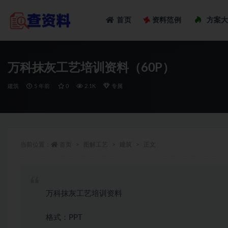
Loadi
首页
资料范例
方案
全部
万科抹灰工艺培训资料（60P）
建筑
5 年前
0
2.1K
专属
当前位置：
首页
图解工艺
建筑
正文
万科抹灰工艺培训资料
格式：PPT