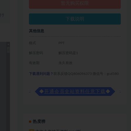
暂无购买权限
下载说明
其他信息
格式
PPT
解压密码
解压密码是1
有效期
永久有效
下载遇到问题？
联系反馈QQ806096373 微信号：gczl580
◆
开通会员全站资料任意下载
◆
热度榜