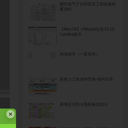
建筑电气子分部防雷工程组卷档
案资料
【MacOS】VMware安装10.15-
Catalina版本
海绵城市（一套资料）
某热力工程资料范例-卷内目录
某项目分部分项检验批划分
×