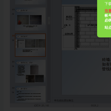
下载
注
帐
必
站点