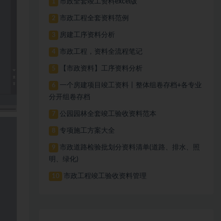
市政全套竣工资料excel版
1
市政工程全套资料范例
2
房建工序资料分析
3
市政工程，资料全流程笔记
4
【市政资料】工序资料分析
5
一个房建项目竣工资料丨整体组卷存档+各专业
6
分开组卷存档
公园园林全套竣工验收资料范本
7
专项施工方案大全
8
市政道路检验批划分资料清单(道路、排水、照
9
明、绿化)
市政工程竣工验收资料管理
10