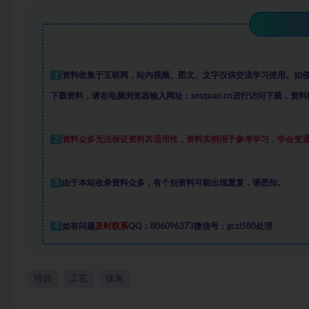
1
资料收集于互联网
，
站内视频、图文、文字仅供交流学习使用。如
下载资料，请在电脑浏览器输入网址：sosquan.cn进行访问下载，
资料
2
资料众多
无法保证资料其适用性，资料实例
用于参考学习，学会变
3
由于本站收录资料众多，有个别资料可能出现重复，请悉知。
4
如有问题
及时联系
QQ：806096373微信号：gczl580处理
培训
工艺
抹灰