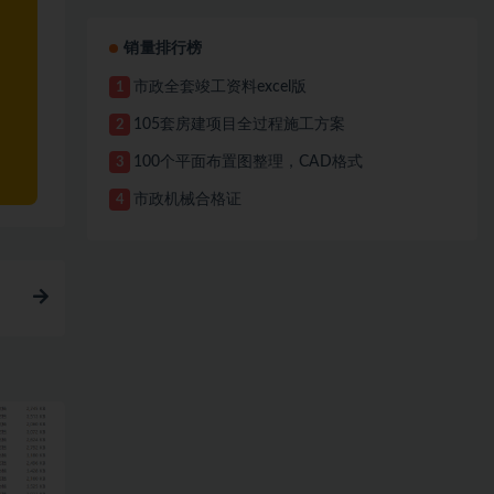
销量排行榜
市政全套竣工资料excel版
1
105套房建项目全过程施工方案
2
100个平面布置图整理，CAD格式
3
市政机械合格证
4