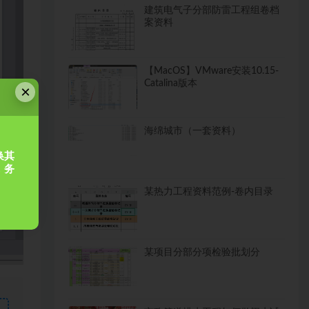
建筑电气子分部防雷工程组卷档
案资料
【MacOS】VMware安装10.15-
Catalina版本
×
海绵城市（一套资料）
换其
，务
某热力工程资料范例-卷内目录
某项目分部分项检验批划分