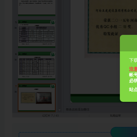
下载
注
帐
必
站点