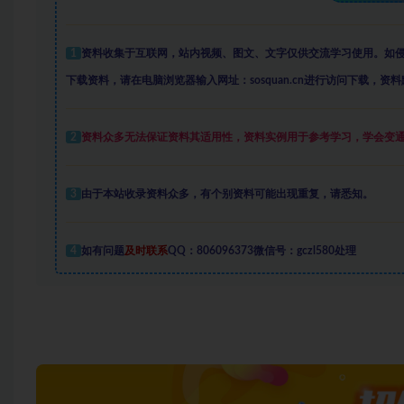
1
资料收集于互联网
，
站内视频、图文、文字仅供交流学习使用。如
下载资料，请在电脑浏览器输入网址：sosquan.cn进行访问下载，
资料
2
资料众多
无法保证资料其适用性，资料实例
用于参考学习，学会变
3
由于本站收录资料众多，有个别资料可能出现重复，请悉知。
4
如有问题
及时联系
QQ：806096373微信号：gczl580处理