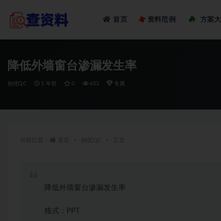
Loadi
首页
资料范例
方案
全部
降低外墙窗台渗漏发生率
创优QC
5 年前
0
633
专属
当前位置：
首页
创优QC
正文
降低外墙窗台渗漏发生率
格式：PPT