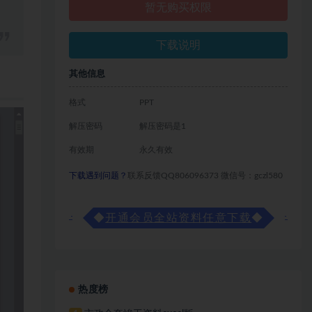
暂无购买权限
下载说明
其他信息
格式
PPT
解压密码
解压密码是1
有效期
永久有效
下载遇到问题？
联系反馈QQ806096373 微信号：gczl580
◆
开通会员全站资料任意下载
◆
热度榜