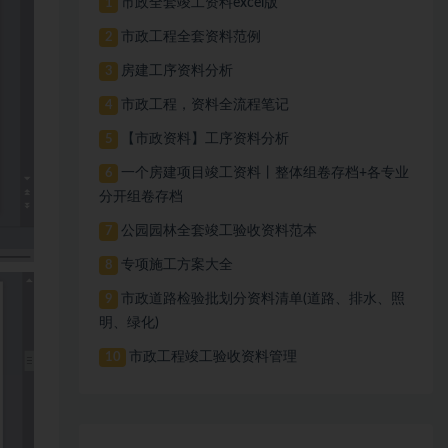
市政全套竣工资料excel版
1
市政工程全套资料范例
2
房建工序资料分析
3
市政工程，资料全流程笔记
4
【市政资料】工序资料分析
5
一个房建项目竣工资料丨整体组卷存档+各专业
6
分开组卷存档
公园园林全套竣工验收资料范本
7
专项施工方案大全
8
市政道路检验批划分资料清单(道路、排水、照
9
明、绿化)
市政工程竣工验收资料管理
10