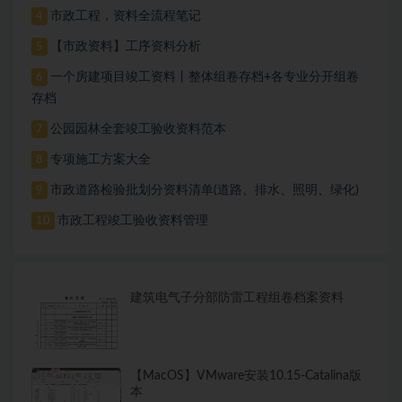
市政工程，资料全流程笔记
4
【市政资料】工序资料分析
5
一个房建项目竣工资料丨整体组卷存档+各专业分开组卷
6
存档
公园园林全套竣工验收资料范本
7
专项施工方案大全
8
市政道路检验批划分资料清单(道路、排水、照明、绿化)
9
市政工程竣工验收资料管理
10
建筑电气子分部防雷工程组卷档案资料
【MacOS】VMware安装10.15-Catalina版
本