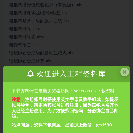
粗集料磨光值试验记录（有数据）.xls
粗集料磨耗试验(洛杉矶法).xls
粗集料筛分、级配设计曲线.xls
粗集料计算.xlsx
粗集料计算表.xlsx
粗骨料报告.xls
级配碎石合成级配自动生成表.xls
级配碎石合成计算.xls
级配碎石自动计算计算.xls
×
欢迎进入工程资料库
级配碎石配合比计算.xls
细集料筛分试验(程序自动).xls
下载资料请在电脑浏览器访问：sosquan.cn 下载资料。
细集料表观密度自动随机算表.xls
注意：
注册账号时要使用英文字母及数字组成，如提示
缺失里程.xlsx
帐号异常，请更换其帐号进行注册，因为该帐号名其他
自动计算无侧限抗压.xls
人已经注册使用。为了方便找回密码，务必绑定自己邮
箱。
自动计算无侧限抗压强度7d。28d表格.xls
站点问题，资料下载问题，提前加上微信：gczl580
自密实混凝土配比设计自动计算.xls