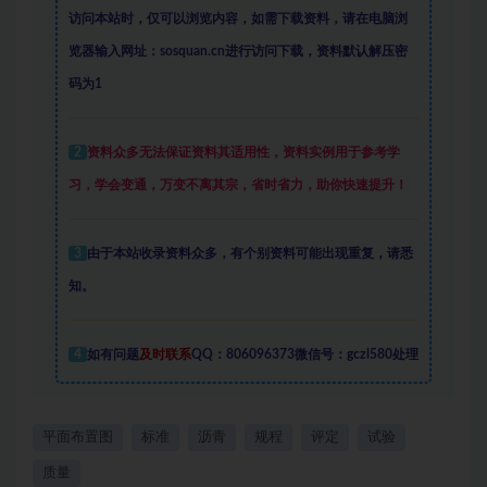
访问本站时，仅可以浏览内容，如需下载资料，请在电脑浏
览器输入网址：sosquan.cn进行访问下载，
资料默认解压密
码为1
2
资料众多
无法保证资料其适用性，资料实例
用于参考学
习，学会变通，万变不离其宗，省时省力，助你快速提升
！
3
由于本站收录资料众多，有个别资料可能出现重复，请悉
知。
4
如有问题
及时联系
QQ：806096373微信号：gczl580处理
平面布置图
标准
沥青
规程
评定
试验
质量