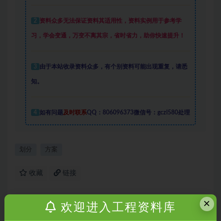
2
资料众多
无法保证资料其适用性，资料实例
用于参考学
习，学会变通，万变不离其宗，省时省力，助你快速提升
！
3
由于本站收录资料众多，有个别资料可能出现重复，请悉
知。
4
如有问题
及时联系
QQ：806096373微信号：gczl580处理
划分
方案
收藏
链接
×
欢迎进入工程资料库