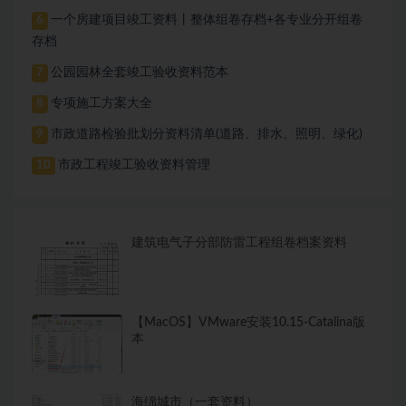
一个房建项目竣工资料丨整体组卷存档+各专业分开组卷
6
存档
公园园林全套竣工验收资料范本
7
专项施工方案大全
8
市政道路检验批划分资料清单(道路、排水、照明、绿化)
9
市政工程竣工验收资料管理
10
建筑电气子分部防雷工程组卷档案资料
【MacOS】VMware安装10.15-Catalina版
本
海绵城市（一套资料）