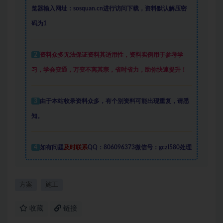
览器输入网址：sosquan.cn进行访问下载，
资料默认解压密
码为1
2
资料众多
无法保证资料其适用性，资料实例
用于参考学
习，学会变通，万变不离其宗，省时省力，助你快速提升
！
3
由于本站收录资料众多，有个别资料可能出现重复，请悉
知。
4
如有问题
及时联系
QQ：806096373微信号：gczl580处理
方案
施工
收藏
链接