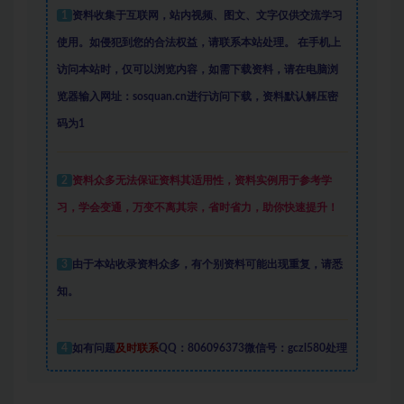
1
资料收集于互联网
，
站内视频、图文、文字仅供交流学习
使用。如侵犯到您的合法权益，请联系本站处理。
在手机上
访问本站时，仅可以浏览内容，如需下载资料，请在电脑浏
览器输入网址：sosquan.cn进行访问下载，
资料默认解压密
码为1
2
资料众多
无法保证资料其适用性，资料实例
用于参考学
习，学会变通，万变不离其宗，省时省力，助你快速提升
！
3
由于本站收录资料众多，有个别资料可能出现重复，请悉
知。
4
如有问题
及时联系
QQ：806096373微信号：gczl580处理