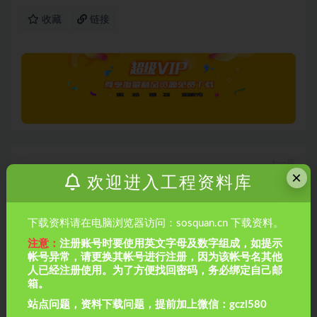
收藏
链接
上一篇
×
081.集散大厅首层架空板施工方案
欢迎进入工程资料库
下载资料请在电脑浏览器访问：sosquan.cn 下载资料。
下一篇
083.季节性施工方案
注意：
注册账号时要使用英文字母及数字组成，如提示
帐号异常，请更换其帐号进行注册，因为该帐号名其他
相关文章
人已经注册使用。为了方便找回密码，务必绑定自己邮
箱。
站点问题，资料下载问题，提前加上微信：gczl580