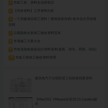
市政工程，资料全流程笔记
4
【市政资料】工序资料分析
5
一个房建项目竣工资料丨整体组卷存档+各专业分开组卷
6
存档
公园园林全套竣工验收资料范本
7
专项施工方案大全
8
市政道路检验批划分资料清单(道路、排水、照明、绿化)
9
市政工程竣工验收资料管理
10
建筑电气子分部防雷工程组卷档案资料
【MacOS】VMware安装10.15-Catalina版
本