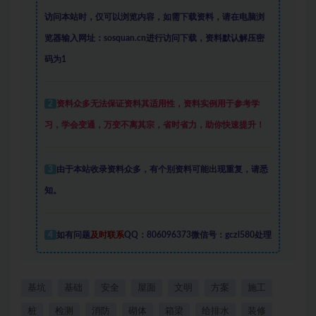
访问本站时，仅可以浏览内容，如需下载资料，请在电脑浏
览器输入网址：sosquan.cn进行访问下载，
资料默认解压密
码为1
2
资料众多
无法保证资料其适用性，资料实例
用于参考学
习，学会变通，万变不离其宗，省时省力，助你快速提升
！
3
由于本站收录资料众多，有个别资料可能出现重复，请悉
知。
4
如有问题
及时联系
QQ：806096373微信号：gczl580处理
基坑
基础
安全
屋面
文明
方案
施工
桩
检测
消防
砌体
箱梁
给排水
装修