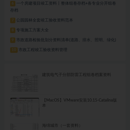
一个房建项目竣工资料丨整体组卷存档+各专业分开组卷
6
存档
公园园林全套竣工验收资料范本
7
专项施工方案大全
8
市政道路检验批划分资料清单(道路、排水、照明、绿化)
9
市政工程竣工验收资料管理
10
建筑电气子分部防雷工程组卷档案资料
【MacOS】VMware安装10.15-Catalina版
本
海绵城市（一套资料）