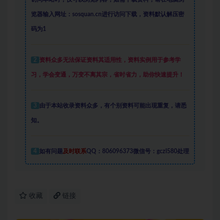
览器输入网址：sosquan.cn进行访问下载，
资料默认解压密
码为1
2
资料众多
无法保证资料其适用性，资料实例
用于参考学
习，学会变通，万变不离其宗，省时省力，助你快速提升
！
3
由于本站收录资料众多，有个别资料可能出现重复，请悉
知。
4
如有问题
及时联系
QQ：806096373微信号：gczl580处理
收藏
链接