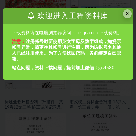
×
欢迎进入工程资料库
下载资料请在电脑浏览器访问：sosquan.cn 下载资料。
注意：
注册账号时要使用英文字母及数字组成，如提示
市政管道排水工程如何做闭水试
房建全套归档资料（扫描件）共
帐号异常，请更换其帐号进行注册，因为该帐号名其他
验？市政管道排水工程如何做闭
19卷13第三卷 施工试验记录及检
人已经注册使用。为了方便找回密码，务必绑定自己邮
水试验？
测文件 2.2册
箱。
站点问题，资料下载问题，提前加上微信：gczl580
房建全套归档资料（扫描件）共
市政竣工资料全套扫描-16共六
19卷12第三卷 施工试验记录及检
卷，第三卷，共十一册，第十一
测文件 1.2册
册，施工文件，交通工程