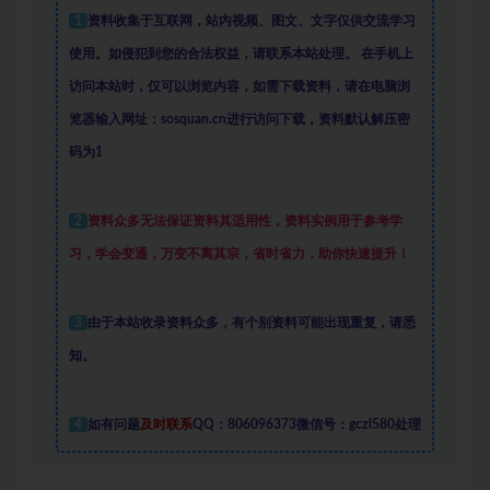
1
资料收集于互联网
，
站内视频、图文、文字仅供交流学习
使用。如侵犯到您的合法权益，请联系本站处理。
在手机上
访问本站时，仅可以浏览内容，如需下载资料，请在电脑浏
览器输入网址：sosquan.cn进行访问下载，
资料默认解压密
码为1
2
资料众多
无法保证资料其适用性，资料实例
用于参考学
习，学会变通，万变不离其宗，省时省力，助你快速提升
！
3
由于本站收录资料众多，有个别资料可能出现重复，请悉
知。
4
如有问题
及时联系
QQ：806096373微信号：gczl580处理