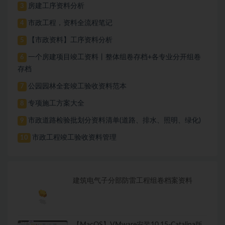
房建工序资料分析
3
市政工程，资料全流程笔记
4
【市政资料】工序资料分析
5
一个房建项目竣工资料丨整体组卷存档+各专业分开组卷
6
存档
公园园林全套竣工验收资料范本
7
专项施工方案大全
8
市政道路检验批划分资料清单(道路、排水、照明、绿化)
9
市政工程竣工验收资料管理
10
建筑电气子分部防雷工程组卷档案资料
【MacOS】VMware安装10.15-Catalina版