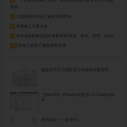
一个房建项目竣工资料丨整体组卷存档+各专业分开组卷
6
存档
公园园林全套竣工验收资料范本
7
专项施工方案大全
8
市政道路检验批划分资料清单(道路、排水、照明、绿化)
9
市政工程竣工验收资料管理
10
建筑电气子分部防雷工程组卷档案资料
【MacOS】VMware安装10.15-Catalina版
本
海绵城市（一套资料）