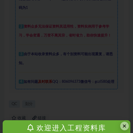
码为1
2
资料众多
无法保证资料其适用性，资料实例
用于参考学
习，学会变通，万变不离其宗，省时省力，助你快速提升
！
3
由于本站收录资料众多，有个别资料可能出现重复，请悉
知。
4
如有问题
及时联系
QQ：806096373微信号：gczl580处理
QC
划分
收藏
链接
×
欢迎进入工程资料库