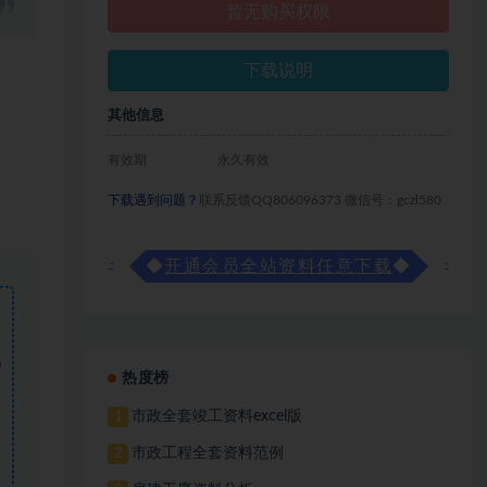
暂无购买权限
下载说明
其他信息
有效期
永久有效
下载遇到问题？
联系反馈QQ806096373 微信号：gczl580
◆
开通会员全站资料任意下载
◆
需
热度榜
市政全套竣工资料excel版
1
市政工程全套资料范例
2