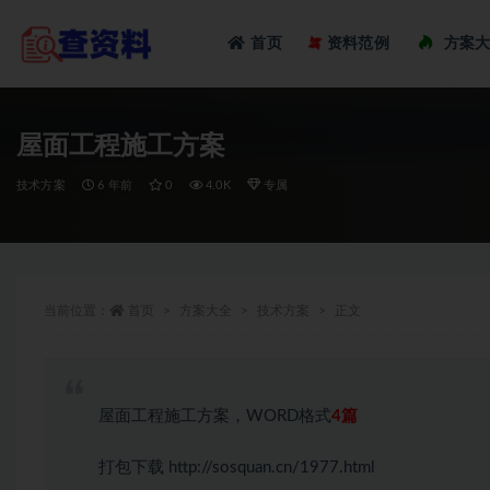
Loadi
首页
资料范例
方案
全部
屋面工程施工方案
技术方案
6 年前
0
4.0K
专属
当前位置：
首页
方案大全
技术方案
正文
屋面工程施工方案，WORD格式
4篇
打包下载
http://sosquan.cn/1977.html