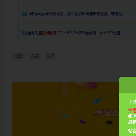
3
由于本站收录资料众多，有个别资料可能出现重复，请悉知。
4
如有问题
及时联系
QQ：806096373微信号：gczl580处理
屋面
方案
施工
下载
注
帐
必
站点