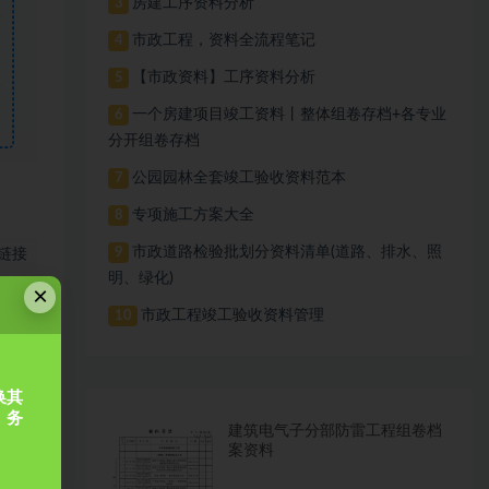
房建工序资料分析
3
市政工程，资料全流程笔记
4
【市政资料】工序资料分析
5
一个房建项目竣工资料丨整体组卷存档+各专业
6
分开组卷存档
公园园林全套竣工验收资料范本
7
专项施工方案大全
8
市政道路检验批划分资料清单(道路、排水、照
9
链接
明、绿化)
×
市政工程竣工验收资料管理
10
换其
，务
建筑电气子分部防雷工程组卷档
案资料