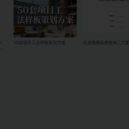
六
50套项目工法样板策划方案
河道围堰及便道施工方