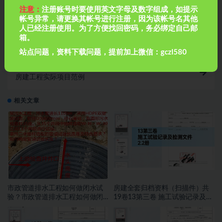
注意：
注册账号时要使用英文字母及数字组成，如提示
帐号异常，请更换其帐号进行注册，因为该帐号名其他
上一篇
人已经注册使用。为了方便找回密码，务必绑定自己邮
华南西苑生活配套区员工宿舍一栋水电资料范例
箱。
站点问题，资料下载问题，提前加上微信：gczl580
下一篇
房建工程实际项目范例
相关文章
市政管道排水工程如何做闭水试
房建全套归档资料（扫描件）共
验？市政管道排水工程如何做闭
19卷13第三卷 施工试验记录及检
水试验？
测文件 2.2册