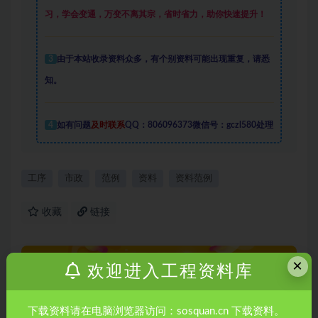
习，学会变通，万变不离其宗，省时省力，助你快速提升
！
3
由于本站收录资料众多，有个别资料可能出现重复，请悉
知。
4
如有问题
及时联系
QQ：806096373微信号：gczl580处理
工序
市政
范例
资料
资料范例
收藏
链接
×
欢迎进入工程资料库
下载资料请在电脑浏览器访问：sosquan.cn 下载资料。