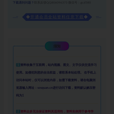
下载遇到问题？
联系反馈QQ806096373 微信号：gczl580
◆
开通会员全站资料任意下载
◆
须知
1
资料收集于互联网
，
站内视频、图文、文字仅供交流学习
使用。如侵犯到您的合法权益，请联系本站处理。
在手机上
访问本站时，仅可以浏览内容，如需下载资料，请在电脑浏
览器输入网址：sosquan.cn进行访问下载，
资料默认解压密
码为1
2
资料众多
无法保证资料其适用性，资料实例
用于参考学