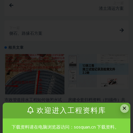
上一篇
渣土清运方案
下一篇
侧石、路缘石方案
相关文章
市政管道排水工程如何做闭水试
房建全套归档资料（扫描件）共
验？市政管道排水工程如何做闭
19卷13第三卷 施工试验记录及检
×
欢迎进入工程资料库
水试验？
测文件 2.2册
下载资料请在电脑浏览器访问：sosquan.cn 下载资料。