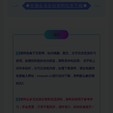
◆
开通会员全站资料任意下载
◆
须知
1
资料收集于互联网
，
站内视频、图文、文字仅供交流学习
使用。如侵犯到您的合法权益，请联系本站处理。
在手机上
访问本站时，仅可以浏览内容，如需下载资料，请在电脑浏
览器输入网址：sosquan.cn进行访问下载，
资料默认解压密
码为1
2
资料众多
无法保证资料其适用性，资料实例
用于参考学
习，学会变通，万变不离其宗，省时省力，助你快速提升
！