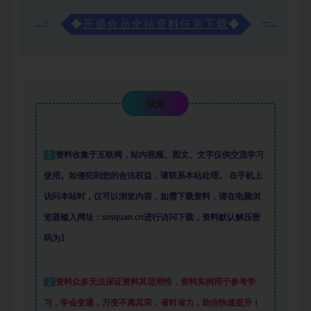
◆
开通会员全站资料任意下载
◆
须知
1
资料收集于互联网
，
站内视频、图文、文字仅供交流学习
使用。如侵犯到您的合法权益，请联系本站处理。
在手机上
访问本站时，仅可以浏览内容，如需下载资料，请在电脑浏
览器输入网址：sosquan.cn进行访问下载，
资料默认解压密
码为1
2
资料众多
无法保证资料其适用性，资料实例
用于参考学
习，学会变通，万变不离其宗，省时省力，助你快速提升
！