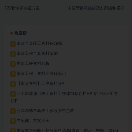
122套专家论证方案
中建型钢悬挑外架方案编制模型
热度榜
市政全套竣工资料excel版
1
市政工程全套资料范例
2
房建工序资料分析
3
市政工程，资料全流程笔记
4
【市政资料】工序资料分析
5
一个房建项目竣工资料丨整体组卷存档+各专业分开组卷
6
存档
公园园林全套竣工验收资料范本
7
专项施工方案大全
8
市政道路检验批划分资料清单(道路、排水、照明、绿化)
9