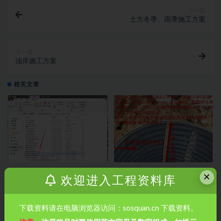
上一篇
土方冬季、雨季施工方案
下一篇
油库施工方案
相关文章
【MacOS】VMware安装10.15-
市政管道排水工程如何做闭水试
×
欢迎进入工程资料库
Catalina版本
验？市政管道排水工程如何做闭
水试验？
下载资料请在电脑浏览器访问：sosquan.cn 下载资料。