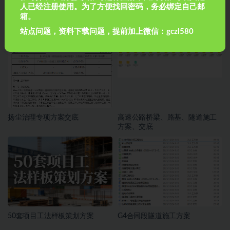
人已经注册使用。为了方便找回密码，务必绑定自己邮
箱。
模板安装检验批填写
扬尘治理专项方案
站点问题，资料下载问题，提前加上微信：gczl580
扬尘治理专项方案交底
高速公路桥梁、路基、隧道施工
方案、交底
50套项目工法样板策划方案
G4合同段隧道施工方案