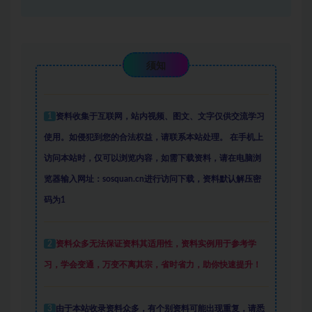
须知
1
资料收集于互联网
，
站内视频、图文、文字仅供交流学习
使用。如侵犯到您的合法权益，请联系本站处理。
在手机上
访问本站时，仅可以浏览内容，如需下载资料，请在电脑浏
览器输入网址：sosquan.cn进行访问下载，
资料默认解压密
码为1
2
资料众多
无法保证资料其适用性，资料实例
用于参考学
习，学会变通，万变不离其宗，省时省力，助你快速提升
！
3
由于本站收录资料众多，有个别资料可能出现重复，请悉