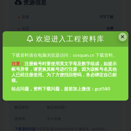
资源信息
普通
不可下载
会员
免费
×
欢迎进入工程资料库
永久会员
免费
推荐
下载资料请在电脑浏览器访问：sosquan.cn 下载资料。
暂无购买权限
注意：
注册账号时要使用英文字母及数字组成，如提示
帐号异常，请更换其帐号进行注册，因为该帐号名其他
永久SVIP会员免费下载
人已经注册使用。为了方便找回密码，务必绑定自己邮
箱。
其他信息
站点问题，资料下载问题，提前加上微信：gczl580
格式
excel
解压密码
解压密码是1
有效期
永久有效
下载遇到问题？
联系反馈QQ806096373 微信号：gczl580