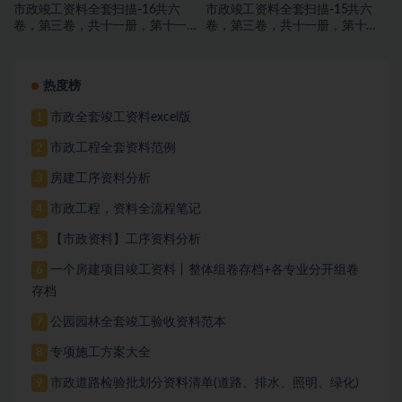
市政竣工资料全套扫描-16共六
市政竣工资料全套扫描-15共六
卷，第三卷，共十一册，第十一
卷，第三卷，共十一册，第十
册，施工文件，交通工程
册，施工文件，亮化工程
热度榜
市政全套竣工资料excel版
1
市政工程全套资料范例
2
房建工序资料分析
3
市政工程，资料全流程笔记
4
【市政资料】工序资料分析
5
一个房建项目竣工资料丨整体组卷存档+各专业分开组卷
6
存档
公园园林全套竣工验收资料范本
7
专项施工方案大全
8
市政道路检验批划分资料清单(道路、排水、照明、绿化)
9