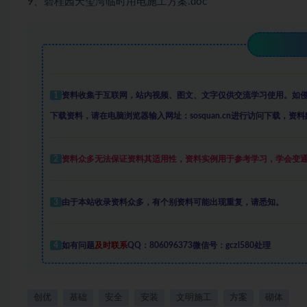
9、碧桂园天玺湾临时用电施工方案.doc
1
资料收集于互联网
，
站内视频、图文、文字仅供交流学习使用。如
下载资料，请在电脑浏览器输入网址：sosquan.cn进行访问下载，
资料
2
资料众多
无法保证资料其适用性，资料实例
用于参考学习，学会变
3
由于本站收录资料众多，有个别资料可能出现重复，请悉知。
4
如有问题
及时联系
QQ：806096373微信号：gczl580处理
创优
基础
安全
安装
文明施工
方案
砌体