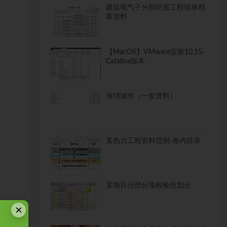
建筑电气子分部防雷工程组卷档
案资料
【MacOS】VMware安装10.15-
Catalina版本
海绵城市（一套资料）
某热力工程资料范例-卷内目录
某项目分部分项检验批划分
×