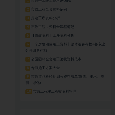
市政全套竣工资料excel版
1
市政工程全套资料范例
2
房建工序资料分析
3
市政工程，资料全流程笔记
4
【市政资料】工序资料分析
5
一个房建项目竣工资料丨整体组卷存档+各专业
6
分开组卷存档
公园园林全套竣工验收资料范本
7
专项施工方案大全
8
市政道路检验批划分资料清单(道路、排水、照
9
明、绿化)
市政工程竣工验收资料管理
10