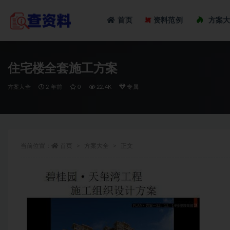
Loadi
首页
资料范例
方案
全部
住宅楼全套施工方案
方案大全
2 年前
0
22.4K
专属
当前位置：
首页
方案大全
正文