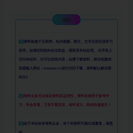
须知
1
资料收集于互联网
，
站内视频、图文、文字仅供交流学习
使用。如侵犯到您的合法权益，请联系本站处理。
在手机上
访问本站时，仅可以浏览内容，如需下载资料，请在电脑浏
览器输入网址：sosquan.cn进行访问下载，
资料默认解压密
码为1
2
资料众多
无法保证资料其适用性，资料实例
用于参考学
习，学会变通，万变不离其宗，省时省力，助你快速提升
！
3
由于本站收录资料众多，有个别资料可能出现重复，请悉
知。