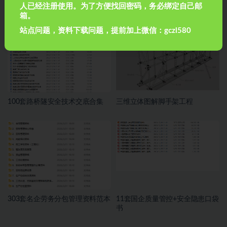
施工现场安全管理现场排查
各行业安全目标责任书及责任制
人已经注册使用。为了方便找回密码，务必绑定自己邮
箱。
站点问题，资料下载问题，提前加上微信：gczl580
100套路桥隧安全技术交底合集
三维立体图解脚手架工程
303套名企劳务分包管理资料范本
11套国企质量管控+安全隐患口袋
书