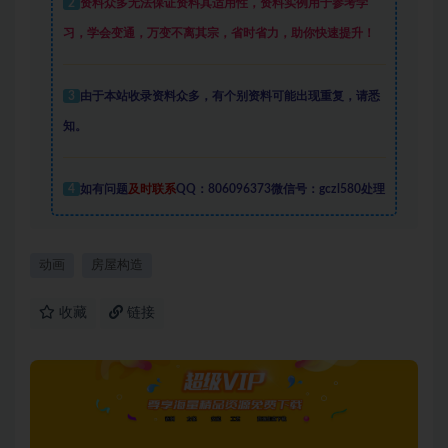
2
资料众多
无法保证资料其适用性，资料实例
用于参考学
习，学会变通，万变不离其宗，省时省力，助你快速提升
！
3
由于本站收录资料众多，有个别资料可能出现重复，请悉
知。
4
如有问题
及时联系
QQ：806096373微信号：gczl580处理
动画
房屋构造
收藏
链接