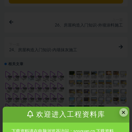
上一篇
26、房屋构造入门知识-外墙涂料施工
下一篇
24、房屋构造入门知识-内墙抹灰施工
相关文章
×
欢迎进入工程资料库
市政《施工动画》
公路《施工动画》
下载资料请在电脑浏览器访问：sosquan.cn 下载资料。