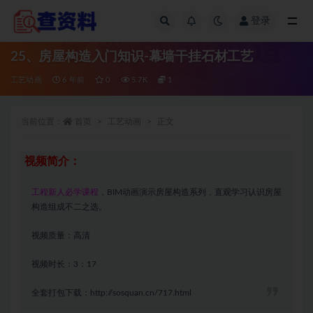
登录
全部
25、房屋构造入门知识-幕墙干挂石材工艺
工艺动画
6 年前
0
5.7K
1
当前位置：
首页
工艺动画
正文
视频简介：
工程新人必学课程
，BIM动画演示房屋构造系列，直观学习认识房屋
构造组成不二之选。
视频质量：高清
视频时长：3：17
全套打包下载：
http://sosquan.cn/717.html