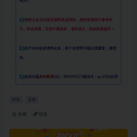
码为1
2
资料众多
无法保证资料其适用性，资料实例
用于参考学
习，学会变通，万变不离其宗，省时省力，助你快速提升
！
3
由于本站收录资料众多，有个别资料可能出现重复，请悉
知。
4
如有问题
及时联系
QQ：806096373微信号：gczl580处理
砌体
质量
收藏
链接