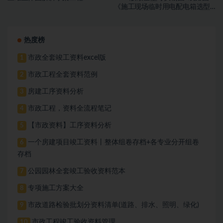
《施工现场临时用电配电箱选型
图册》（PPT、PDF）
热度榜
市政全套竣工资料excel版
1
市政工程全套资料范例
2
房建工序资料分析
3
市政工程，资料全流程笔记
4
【市政资料】工序资料分析
5
一个房建项目竣工资料丨整体组卷存档+各专业分开组卷
6
存档
公园园林全套竣工验收资料范本
7
专项施工方案大全
8
市政道路检验批划分资料清单(道路、排水、照明、绿化)
9
市政工程竣工验收资料管理
10