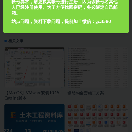
帐号异常，请更换其帐号进行注册，因为该帐号名其他
高速公路隧道工程施工标准化技术指南PPT（316页，
人已经注册使用。为了方便找回密码，务必绑定自己邮
图文丰富）
箱。
站点问题，资料下载问题，提前加上微信：gczl580
下一篇
高速铁路建设项目标准化工程质量管理
相关文章
【MacOS】VMware安装10.15-
钢结构全套施工方案
Catalina版本