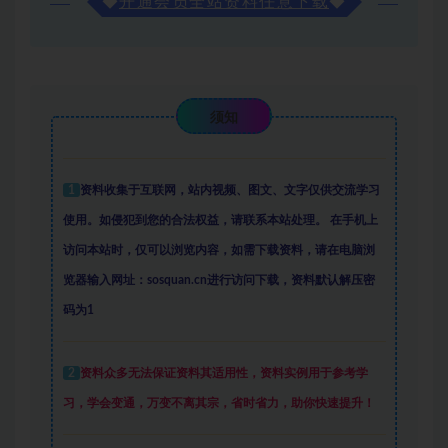
◆
开通会员全站资料任意下载
◆
须知
1
资料收集于互联网
，
站内视频、图文、文字仅供交流学习
使用。如侵犯到您的合法权益，请联系本站处理。
在手机上
访问本站时，仅可以浏览内容，如需下载资料，请在电脑浏
览器输入网址：sosquan.cn进行访问下载，
资料默认解压密
码为1
2
资料众多
无法保证资料其适用性，资料实例
用于参考学
习，学会变通，万变不离其宗，省时省力，助你快速提升
！