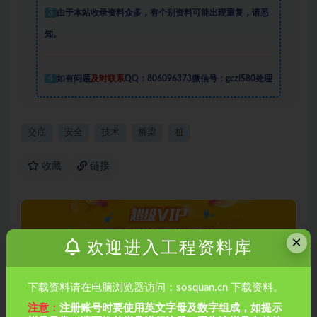
3
由于本站收录资料众多，有个别资料可能出现重复，请悉
知。
4
如有问题
及时联系
QQ：806096373微信号：gczl580处理
交底
安全
技术
桥梁
桩
收藏
链接
×
欢迎进入工程资料库
下载资料请在电脑浏览器访问：sosquan.cn 下载资料。
注意：
注册账号时要使用英文字母及数字组成，如提示
上一篇